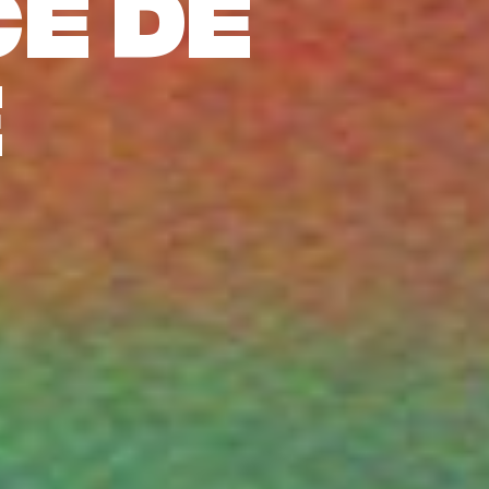
e de
é