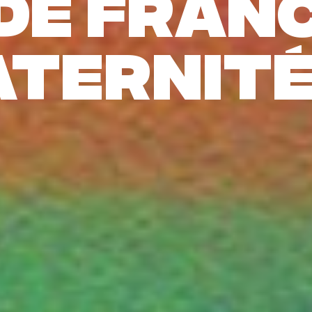
de Franc
aternit