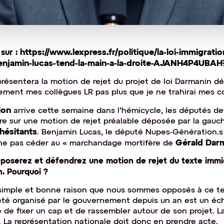
 sur :
https://www.lexpress.fr/politique/la-loi-immigrati
benjamin-lucas-tend-la-main-a-la-droite-AJANH4P4U
résentera la motion de rejet du projet de loi Darmanin dév
lement mes collègues LR pas plus que je ne trahirai mes co
ion
arrive cette semaine dans l’hémicycle, les députés de
 sur une motion de rejet préalable déposée par la gauc
hésitants
. Benjamin Lucas, le député Nupes-Génération.s
Gérald Dar
 à ne pas céder au « marchandage mortifère de
déposerez et défendrez une motion de rejet du texte immig
. Pourquoi ?
simple et bonne raison que nous sommes opposés à ce te
a été organisé par le gouvernement depuis un an est un éc
de fixer un cap et de rassembler autour de son projet. La 
. La représentation nationale doit donc en prendre acte.