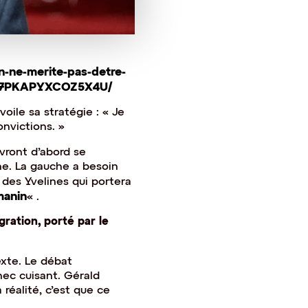
on-ne-merite-pas-detre-
BAH7PKAPYXCOZ5X4U/
oile sa stratégie : « Je
nvictions. »
vront d’abord se
he. La gauche a besoin
 des Yvelines qui portera
manin
« .
ration, porté par le
xte. Le débat
hec cuisant. Gérald
réalité, c’est que ce