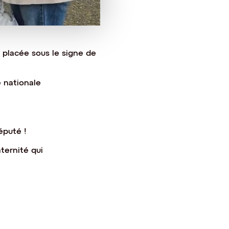
e placée sous le signe de
e nationale
éputé !
aternité qui