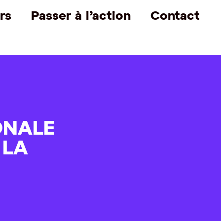
rs
Passer à l’action
Contact
IONALE
 LA