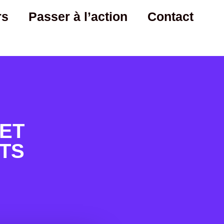
rs
Passer à l’action
Contact
ET
NTS