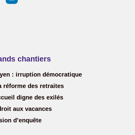
ands chantiers
oyen : irruption démocratique
a réforme des retraites
ccueil digne des exilés
droit aux vacances
ion d’enquête